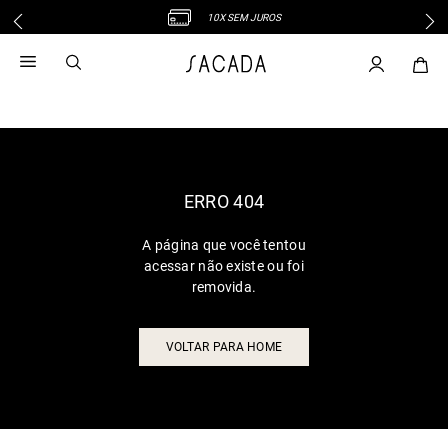
10X SEM JUROS
1
º
vestido
2
º
vestido midi
3
º
blusa
4
º
vestido longo
5
º
tricot
6
º
calca
ERRO 404
7
º
macacão
A página que você tentou
8
º
saia
acessar não existe ou foi
9
º
jeans
removida.
10
º
vestido curto
VOLTAR PARA HOME