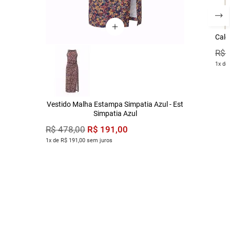
Calç
R$
1x de
Vestido Malha Estampa Simpatia Azul - Est
Simpatia Azul
R$
191
,
00
R$
478
,
00
1x de R$ 191,00 sem juros