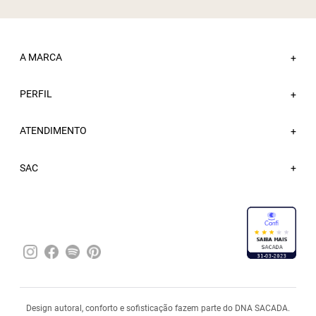
A MARCA
+
PERFIL
Sobre a Sacada
+
Nossas Lojas
ATENDIMENTO
Minha Conta
+
Atacado
Meus Pedidos
Trabalhe Conosco
Fale Conosco
SAC
Wishlist
Blog
FAQ
Sacada Bônus
Entregas
Trocas e Devoluções
Política de Privacidade
Pagamentos
Design autoral, conforto e sofisticação fazem parte do DNA SACADA.