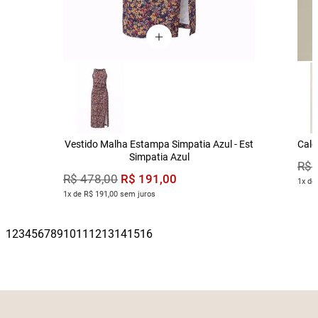
Vestido Malha Estampa Simpatia Azul - Est
Calç
Simpatia Azul
R$
R$
191
,
00
R$
478
,
00
1x de
1x de R$ 191,00 sem juros