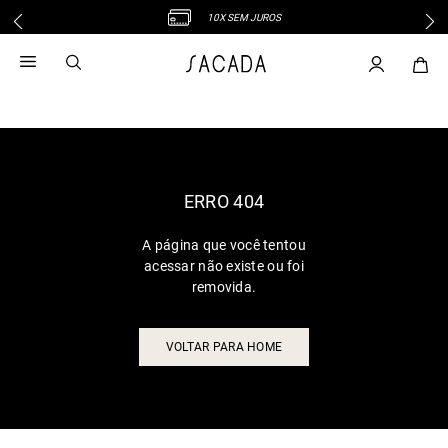
10X SEM JUROS
1
º
vestido
2
º
vestido midi
3
º
blusa
4
º
tricot
5
º
vestido longo
6
º
calca
ERRO 404
7
º
macacão
A página que você tentou
8
º
saia
acessar não existe ou foi
9
º
jeans
removida.
10
º
vestido curto
VOLTAR PARA HOME