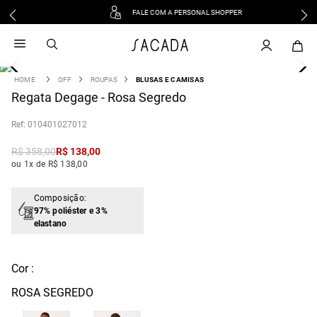
FALE COM A PERSONAL SHOPPER
1
º
vestido
2
º
vestido midi
3
º
blusa
OFF
ROUPAS
BLUSAS E CAMISAS
4
Regata Degage - Rosa Segredo
º
tricot
5
º
vestido longo
:
010401027012
6
º
calca
R$
358
,
00
R$
138
,
00
7
º
macacão
ou 1x de R$ 138,00
8
º
saia
9
º
jeans
Composição:
97% poliéster e 3%
10
º
vestido curto
elastano
Cor :
ROSA SEGREDO