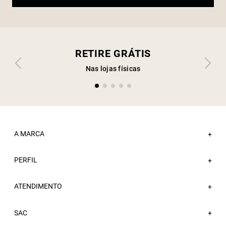
RETIRE GRÁTIS
Nas lojas físicas
A MARCA
+
PERFIL
Sobre a Sacada
+
Nossas Lojas
ATENDIMENTO
Minha Conta
+
Atacado
Meus Pedidos
Trabalhe Conosco
Fale Conosco
SAC
Wishlist