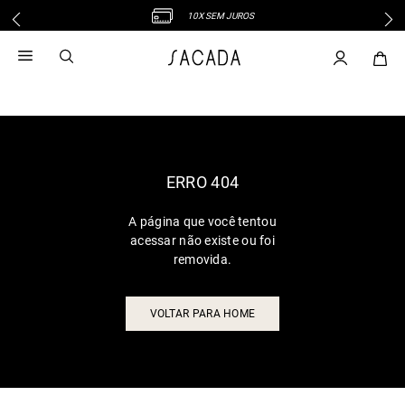
10X SEM JUROS
1
º
vestido
2
º
vestido midi
3
º
blusa
4
º
tricot
5
º
vestido longo
6
º
calca
ERRO 404
7
º
macacão
A página que você tentou
8
º
saia
acessar não existe ou foi
9
º
jeans
removida.
10
º
camisa
VOLTAR PARA HOME