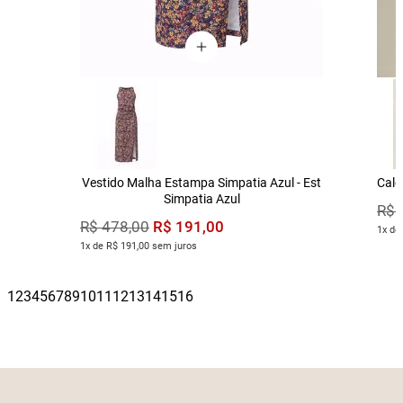
Vestido Malha Estampa Simpatia Azul - Est
Calç
Simpatia Azul
R$
R$
191
,
00
R$
478
,
00
1x de
1x de R$ 191,00 sem juros