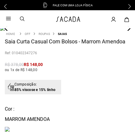
FALE COM UMA LOJA FÍSICA
1
º
vestido
2
º
vestido midi
3
º
blusa
OFF
ROUPAS
SAIAS
4
Saia Curta Casual Com Bolsos - Marrom Amendoa
º
tricot
5
º
vestido longo
:
010402347276
6
º
calca
R$
378
,
00
R$
148
,
00
7
º
macacão
ou 1x de R$ 148,00
8
º
saia
9
º
jeans
Composição:
85% viscose e 15% linho
10
º
vestido curto
Cor :
MARROM AMENDOA