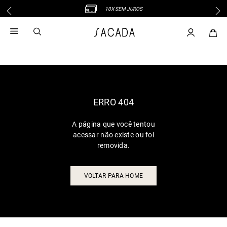
10X SEM JUROS
1
º
vestido
2
º
vestido midi
3
º
blusa
4
º
tricot
5
º
vestido longo
6
º
calca
ERRO 404
7
º
macacão
A página que você tentou
8
º
saia
acessar não existe ou foi
9
º
jeans
removida.
10
º
camisa
VOLTAR PARA HOME