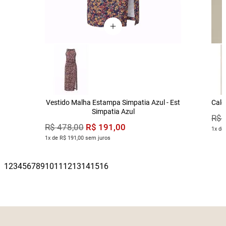
Vestido Malha Estampa Simpatia Azul - Est
Calç
Simpatia Azul
R$
R$
191
,
00
R$
478
,
00
1x de
1x de R$ 191,00 sem juros