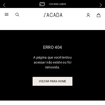
10X SEM JUROS
1
º
vestido
2
º
vestido midi
3
º
blusa
4
º
tricot
5
º
vestido longo
6
º
calca
ERRO 404
7
º
macacão
A página que você tentou
8
º
saia
acessar não existe ou foi
9
º
jeans
removida.
10
º
vestido curto
VOLTAR PARA HOME