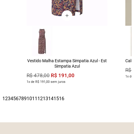
Vestido Malha Estampa Simpatia Azul - Est
Calç
Simpatia Azul
R$
R$
191
,
00
R$
478
,
00
1x de
1x de R$ 191,00 sem juros