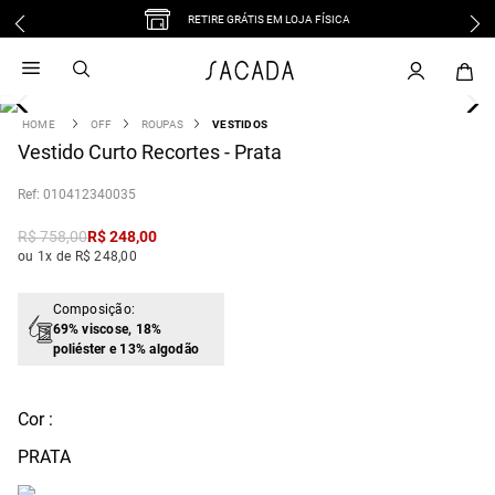
RETIRE GRÁTIS EM LOJA FÍSICA
1
º
vestido
2
º
vestido midi
3
º
blusa
OFF
ROUPAS
VESTIDOS
4
Vestido Curto Recortes - Prata
º
tricot
5
º
vestido longo
:
010412340035
6
º
calca
R$
758
,
00
R$
248
,
00
7
º
macacão
ou 1x de R$ 248,00
8
º
saia
9
º
jeans
Composição:
69% viscose, 18%
10
º
camisa
poliéster e 13% algodão
Cor :
PRATA