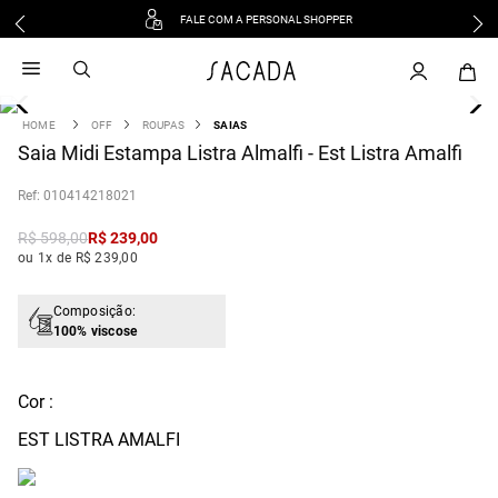
FALE COM A PERSONAL SHOPPER
1
º
vestido
2
º
vestido midi
3
º
blusa
OFF
ROUPAS
SAIAS
4
Saia Midi Estampa Listra Almalfi - Est Listra Amalfi
º
vestido longo
5
º
tricot
:
010414218021
6
º
calca
R$
598
,
00
R$
239
,
00
7
º
macacão
ou 1x de R$ 239,00
8
º
saia
9
º
jeans
Composição:
100% viscose
10
º
vestido curto
Cor :
EST LISTRA AMALFI