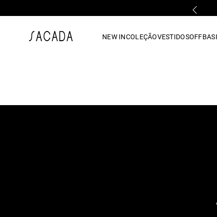
PARCELAMENTO EM ATÉ 10x SEM JUROS
1
º
vestido
NEW IN
COLEÇÃO
VESTIDOS
OFF
BASI
2
º
vestido midi
3
º
blusa
4
º
tricot
5
º
vestido longo
6
º
calca
7
º
macacão
8
º
saia
9
º
jeans
10
º
camisa