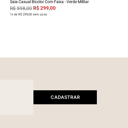
Saia Casual Bicolor Com Faixa - Verde Militar
R$
299
,
00
R$
598
,
00
1x de R$ 299,00 sem juros
CADASTRAR