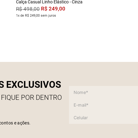
Calça Casual Linho Elástico - Cinza
R$
249
,
00
R$
498
,
00
1x de R$ 249,00 sem juros
S EXCLUSIVOS
 FIQUE POR DENTRO
contos e ações.