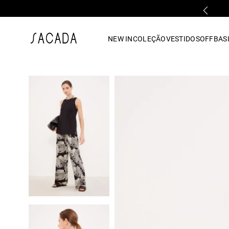
PARCELAMENTO EM ATÉ 10x SEM JUROS
1
º
vestido
NEW IN
COLEÇÃO
VESTIDOS
OFF
BASI
2
º
vestido midi
3
º
blusa
4
º
tricot
5
º
vestido longo
6
º
calca
7
º
macacão
8
º
saia
9
º
jeans
10
º
vestido curto