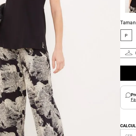
Taman
P
Pr
Fa
CALCUL