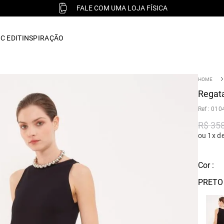
FALE COM UMA LOJA FÍSICA
C EDIT
INSPIRAÇÃO
Regata
:
010
R$
35
ou 1x d
Cor :
PRETO 