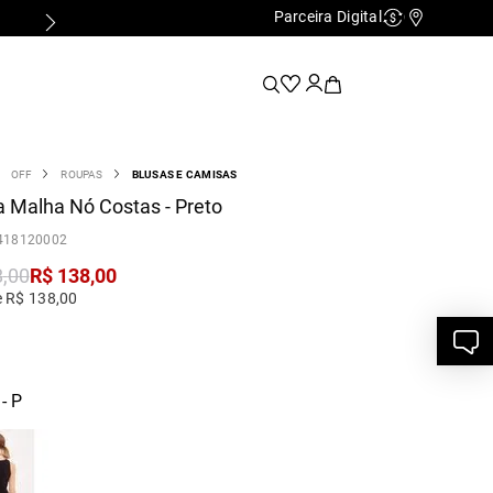
Parceira Digital
Cashback
Nossas Lo
OFF
ROUPAS
BLUSAS E CAMISAS
 Malha Nó Costas - Preto
418120002
8
,
00
R$
138
,
00
e R$ 138,00
- P