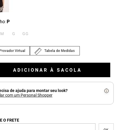
ho
P
:
M
G
GG
Provador Virtual
Tabela de Medidas
ADICIONAR À SACOLA
ecisa de ajuda para montar seu look?
lar com um Personal Shopper
E O FRETE