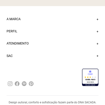
A MARCA
+
PERFIL
Sobre a Sacada
+
Nossas Lojas
ATENDIMENTO
Minha Conta
+
Atacado
Meus Pedidos
Trabalhe Conosco
Fale Conosco
SAC
Wishlist
Blog
FAQ
Sacada Bônus
Entregas
Trocas e Devoluções
Política de Privacidade
Pagamentos
Design autoral, conforto e sofisticação fazem parte do DNA SACADA.