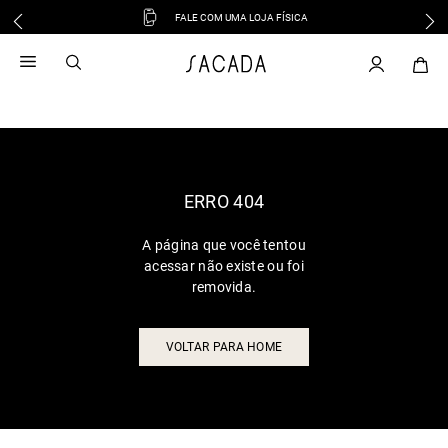
FALE COM UMA LOJA FÍSICA
1
º
vestido
2
º
vestido midi
3
º
blusa
4
º
vestido longo
5
º
tricot
6
º
calca
ERRO 404
7
º
macacão
A página que você tentou
8
º
saia
acessar não existe ou foi
9
º
jeans
removida.
10
º
vestido curto
VOLTAR PARA HOME