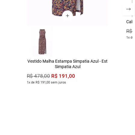
Calç
R$
1x de
Vestido Malha Estampa Simpatia Azul - Est
Simpatia Azul
R$
191
,
00
R$
478
,
00
1x de R$ 191,00 sem juros