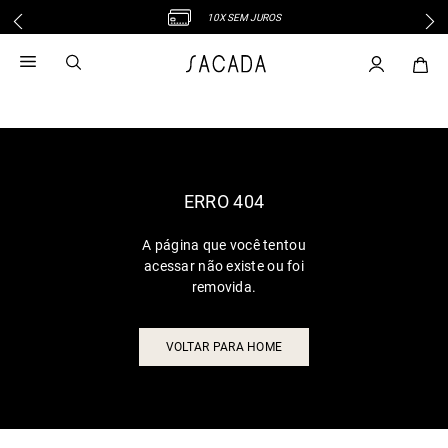
10X SEM JUROS
1
º
vestido
2
º
vestido midi
3
º
blusa
4
º
tricot
5
º
vestido longo
6
º
calca
ERRO 404
7
º
macacão
A página que você tentou
8
º
saia
acessar não existe ou foi
9
º
jeans
removida.
10
º
camisa
VOLTAR PARA HOME