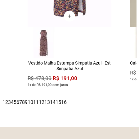
Vestido Malha Estampa Simpatia Azul - Est
Calç
Simpatia Azul
R$
R$
191
,
00
R$
478
,
00
1x de
1x de R$ 191,00 sem juros