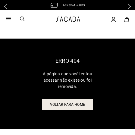
10X SEM JUROS
1
º
vestido
2
º
vestido midi
3
º
blusa
4
º
tricot
5
º
vestido longo
6
º
calca
ERRO 404
7
º
macacão
A página que você tentou
8
º
saia
acessar não existe ou foi
9
º
jeans
removida.
10
º
vestido curto
VOLTAR PARA HOME