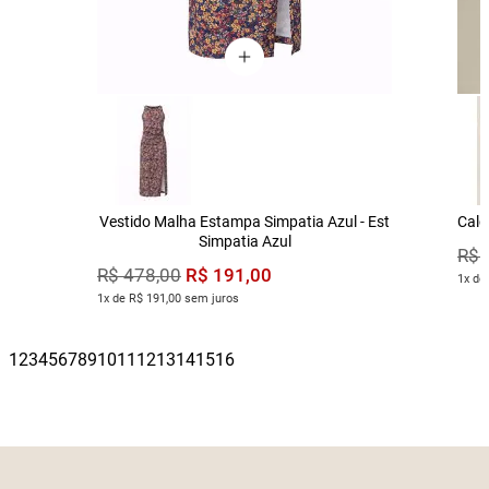
Vestido Malha Estampa Simpatia Azul - Est
Calç
Simpatia Azul
R$
R$
191
,
00
R$
478
,
00
1x de
1x de R$ 191,00 sem juros