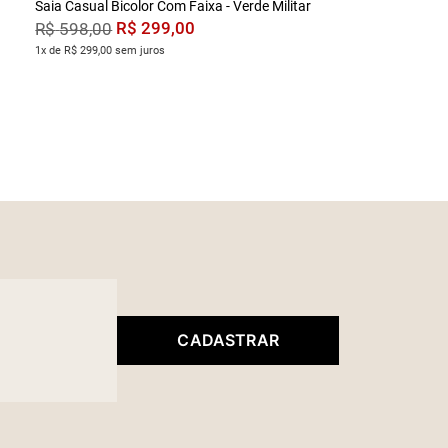
Saia Casual Bicolor Com Faixa - Verde Militar
R$
299
,
00
R$
598
,
00
1x de R$ 299,00 sem juros
CADASTRAR