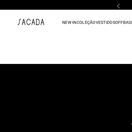
PARCELAMENTO EM ATÉ 10x SEM JUROS
1
º
vestido
NEW IN
COLEÇÃO
VESTIDOS
OFF
BASI
2
º
vestido midi
3
º
blusa
4
º
tricot
5
º
vestido longo
6
º
calca
7
º
macacão
8
º
saia
9
º
jeans
10
º
vestido curto