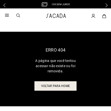
10X SEM JUROS
1
º
vestido
2
º
vestido midi
3
º
blusa
4
º
tricot
5
º
vestido longo
6
º
calca
ERRO 404
7
º
macacão
A página que você tentou
8
º
saia
acessar não existe ou foi
9
º
jeans
removida.
10
º
camisa
VOLTAR PARA HOME