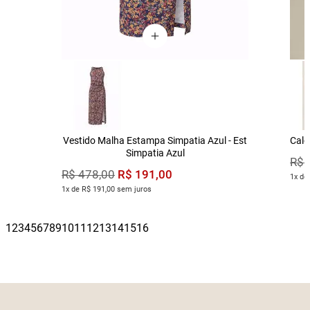
Vestido Malha Estampa Simpatia Azul - Est
Calç
Simpatia Azul
R$
R$
191
,
00
R$
478
,
00
1x de
1x de R$ 191,00 sem juros