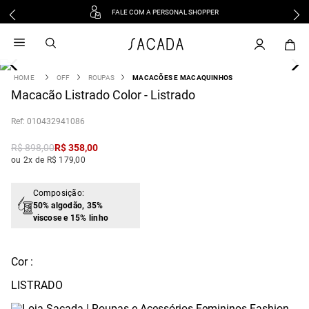
FALE COM A PERSONAL SHOPPER
1
º
vestido
2
º
vestido midi
3
º
blusa
OFF
ROUPAS
MACACÕES E MACAQUINHOS
4
Macacão Listrado Color - Listrado
º
tricot
5
º
vestido longo
:
010432941086
6
º
calca
R$
898
,
00
R$
358
,
00
7
º
macacão
ou 2x de R$ 179,00
8
º
saia
9
º
jeans
Composição:
50% algodão, 35%
10
º
vestido curto
viscose e 15% linho
Cor :
LISTRADO