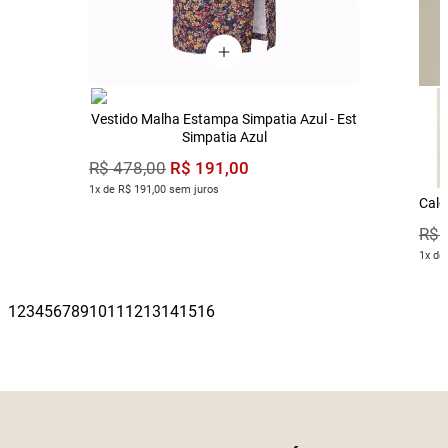
Vestido Malha Estampa Simpatia Azul - Est
Simpatia Azul
R$
191
,
00
R$
478
,
00
1x de R$ 191,00 sem juros
Calç
R$
1x de