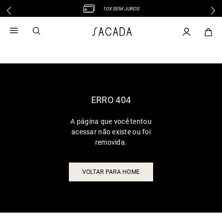
10X SEM JUROS
1
º
vestido
2
º
vestido midi
3
º
blusa
4
º
vestido longo
5
º
tricot
6
º
calca
ERRO 404
7
º
macacão
A página que você tentou
8
º
saia
acessar não existe ou foi
9
º
jeans
removida.
10
º
vestido curto
VOLTAR PARA HOME