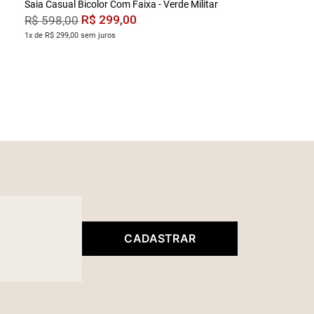
Saia Casual Bicolor Com Faixa - Verde Militar
R$
299
,
00
R$
598
,
00
1x de R$ 299,00 sem juros
CADASTRAR