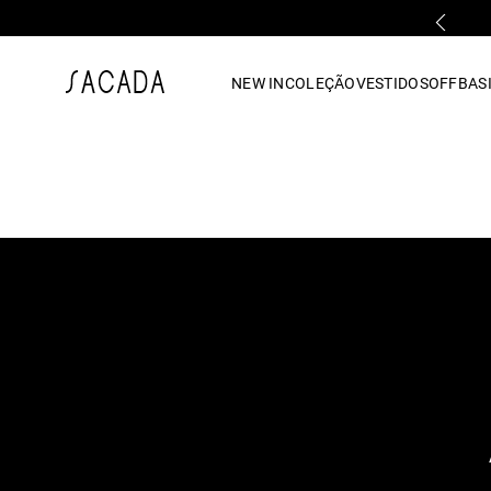
PARCELAMENTO EM ATÉ 10x SEM JUROS
1
º
vestido
NEW IN
COLEÇÃO
VESTIDOS
OFF
BASI
2
º
vestido midi
3
º
blusa
4
º
tricot
5
º
vestido longo
6
º
calca
7
º
macacão
8
º
saia
9
º
jeans
10
º
camisa