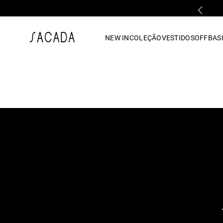
PARCELAMENTO EM ATÉ 10x SEM JUROS
1
º
vestido
NEW IN
COLEÇÃO
VESTIDOS
OFF
BASI
2
º
vestido midi
3
º
blusa
4
º
tricot
5
º
vestido longo
6
º
calca
7
º
macacão
8
º
saia
9
º
jeans
10
º
camisa