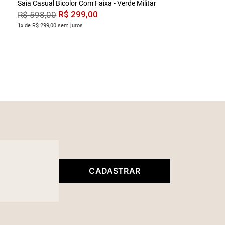
Saia Casual Bicolor Com Faixa - Verde Militar
R$
299
,
00
R$
598
,
00
1x de R$ 299,00 sem juros
CADASTRAR