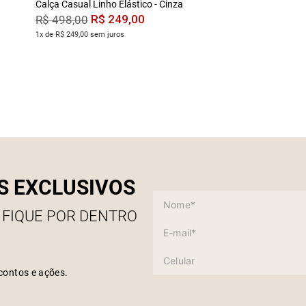
Calça Casual Linho Elástico - Cinza
R$
249
,
00
R$
498
,
00
1x de R$ 249,00 sem juros
S EXCLUSIVOS
 FIQUE POR DENTRO
contos e ações.