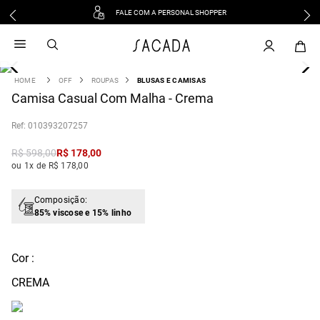
FALE COM A PERSONAL SHOPPER
1
º
vestido
2
º
vestido midi
3
º
blusa
OFF
ROUPAS
BLUSAS E CAMISAS
4
Camisa Casual Com Malha - Crema
º
tricot
5
º
vestido longo
:
010393207257
6
º
calca
R$
598
,
00
R$
178
,
00
7
º
macacão
ou 1x de R$ 178,00
8
º
saia
9
º
jeans
Composição:
85% viscose e 15% linho
10
º
camisa
Cor :
CREMA