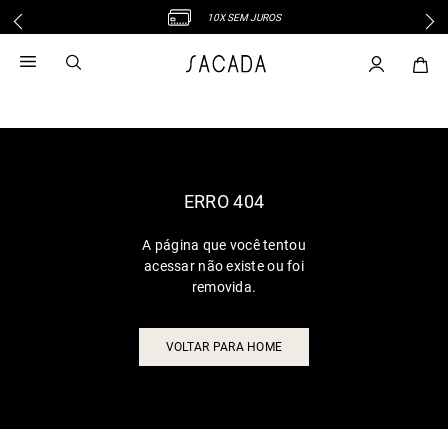
10X SEM JUROS
1
º
vestido
2
º
vestido midi
3
º
blusa
4
º
tricot
5
º
vestido longo
6
º
calca
ERRO 404
7
º
macacão
A página que você tentou
8
º
saia
acessar não existe ou foi
9
º
jeans
removida.
10
º
vestido curto
VOLTAR PARA HOME