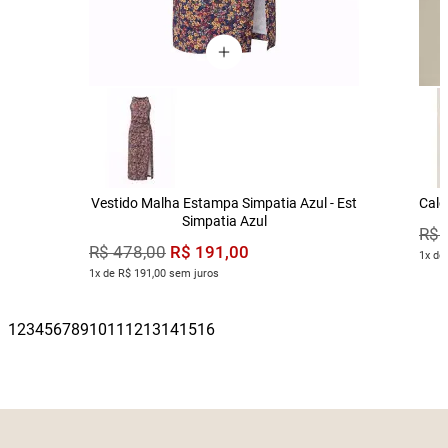
Vestido Malha Estampa Simpatia Azul - Est
Calç
Simpatia Azul
R$
R$
191
,
00
R$
478
,
00
1x de
1x de R$ 191,00 sem juros