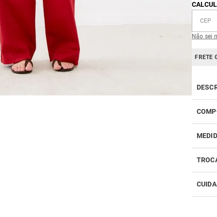
CALCUL
Não sei 
FRETE 
DESC
COMP
MEDI
TROC
CUIDA
Realiz
infor
Como 