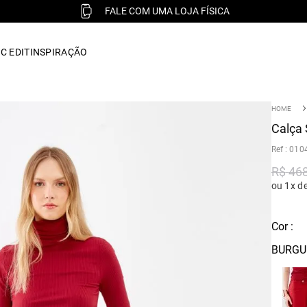
FALE COM UMA LOJA FÍSICA
C EDIT
INSPIRAÇÃO
Calça 
:
010
R$
46
ou 1x d
Cor :
BURGU