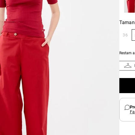
Taman
36
Restam 
Pr
Fa