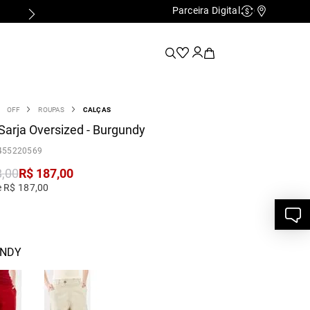
Parceira Digital
Cashback
Nossas Lo
OFF
ROUPAS
CALÇAS
Sarja Oversized - Burgundy
455220569
8
,
00
R$
187
,
00
e R$ 187,00
NDY