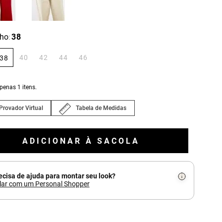
ho
38
:
40
42
44
46
38
apenas
1
itens.
Provador Virtual
Tabela de Medidas
ADICIONAR À SACOLA
ecisa de ajuda para montar seu look?
lar com um Personal Shopper