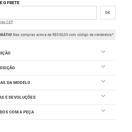
E O FRETE
meu CEP
GRÁTIS!
Nas compras acima de R$550,00 com código de vendedora*
RIÇÃO
OSIÇÃO
DAS DA MODELO
AS E DEVOLUÇÕES
DOS COM A PEÇA
ar sua troca ou devolução é fácil. Confira maiores
mações no
link
cuidar do seu produto