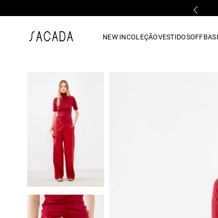
PARCELAMENTO EM ATÉ 10x SEM JUROS
1
º
vestido
NEW IN
COLEÇÃO
VESTIDOS
OFF
BASI
2
º
vestido midi
3
º
blusa
4
º
tricot
5
º
vestido longo
6
º
calca
7
º
macacão
8
º
saia
9
º
jeans
10
º
vestido curto