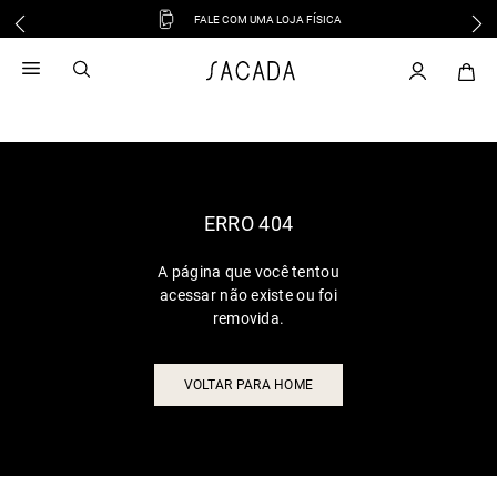
FALE COM UMA LOJA FÍSICA
1
º
vestido
2
º
vestido midi
3
º
blusa
4
º
tricot
5
º
vestido longo
6
º
calca
ERRO 404
7
º
macacão
A página que você tentou
8
º
saia
acessar não existe ou foi
9
º
jeans
removida.
10
º
camisa
VOLTAR PARA HOME