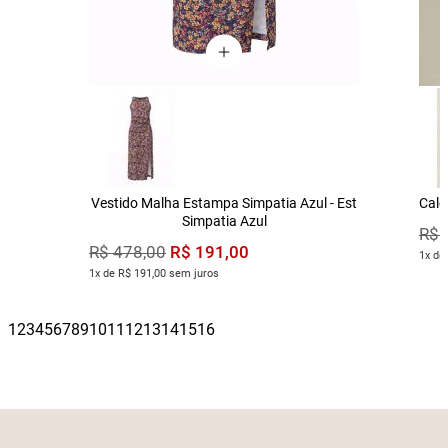
Vestido Malha Estampa Simpatia Azul - Est
Calç
Simpatia Azul
R$
R$
191
,
00
R$
478
,
00
1x de
1x de R$ 191,00 sem juros