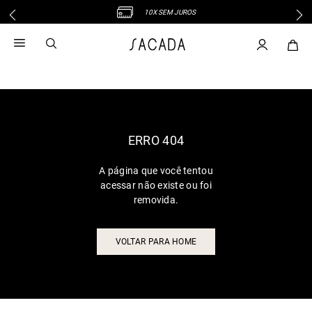
10X SEM JUROS
1
º
vestido
2
º
vestido midi
3
º
blusa
4
º
tricot
5
º
vestido longo
6
º
calca
ERRO 404
7
º
macacão
A página que você tentou
8
º
saia
acessar não existe ou foi
9
º
jeans
removida.
10
º
vestido curto
VOLTAR PARA HOME