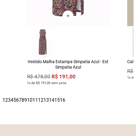
Vestido Malha Estampa Simpatia Azul - Est
Calç
Simpatia Azul
R$
R$
191
,
00
R$
478
,
00
1x de
1x de R$ 191,00 sem juros