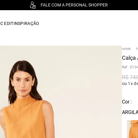
FALE COM A PERSONAL SHOPPER
C EDIT
INSPIRAÇÃO
Calça 
:
010
R$
74
ou 1x d
Cor :
ARGIL