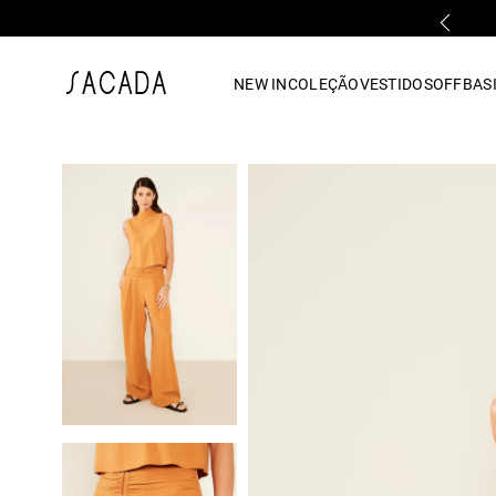
FALE COM UMA LOJA FÍSICA
1
º
vestido
NEW IN
COLEÇÃO
VESTIDOS
OFF
BASI
2
º
vestido midi
3
º
blusa
4
º
tricot
5
º
calca
6
º
vestido longo
7
º
macacão
8
º
saia
9
º
jeans
10
º
camisa