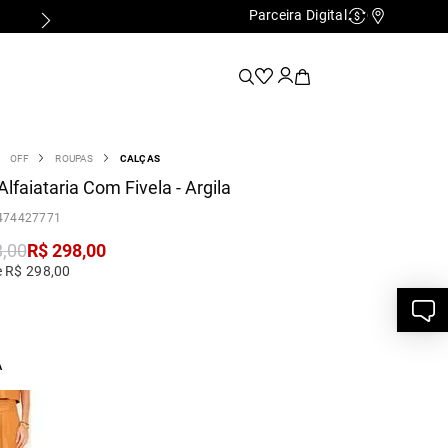
Parceira Digital
Cashback
Nossas Lo
OFF
ROUPAS
CALÇAS
Alfaiataria Com Fivela - Argila
474427771
8
,
00
R$
298
,
00
e R$ 298,00
A