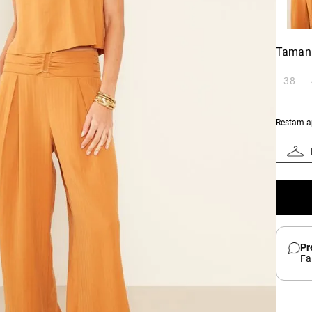
Taman
38
Restam 
Pr
Fa