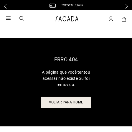
10X SEM JUROS
1
º
vestido
2
º
vestido midi
3
º
blusa
4
º
tricot
5
º
vestido longo
6
º
calca
ERRO 404
7
º
macacão
A página que você tentou
8
º
saia
acessar não existe ou foi
9
º
jeans
removida.
10
º
vestido curto
VOLTAR PARA HOME