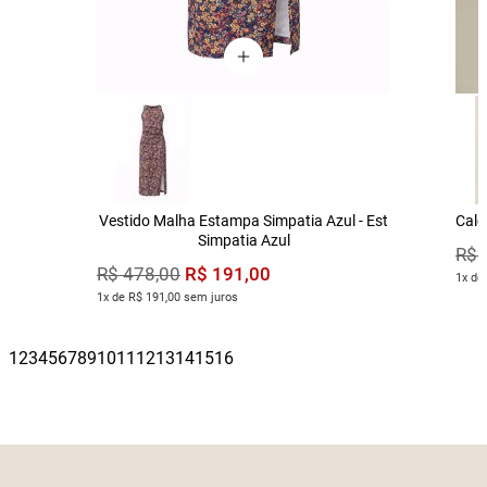
Vestido Malha Estampa Simpatia Azul - Est
Calç
Simpatia Azul
R$
R$
191
,
00
R$
478
,
00
1x de
1x de R$ 191,00 sem juros