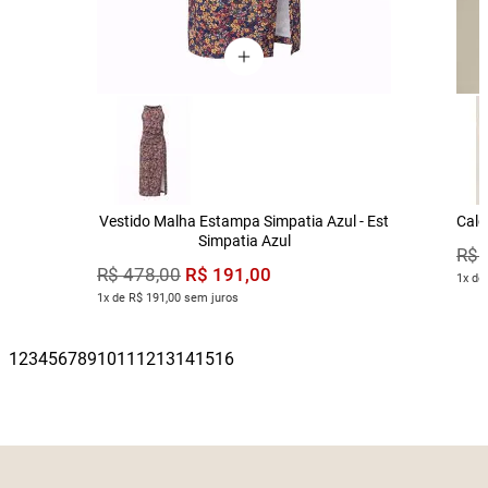
Vestido Malha Estampa Simpatia Azul - Est
Calç
Simpatia Azul
R$
R$
191
,
00
R$
478
,
00
1x de
1x de R$ 191,00 sem juros