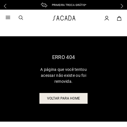
PRIMEIRA TROCA GRÁTIS*
1
º
vestido
2
º
vestido midi
3
º
blusa
4
º
tricot
5
º
vestido longo
6
º
calca
ERRO 404
7
º
macacão
A página que você tentou
8
º
saia
acessar não existe ou foi
9
º
jeans
removida.
10
º
vestido curto
VOLTAR PARA HOME