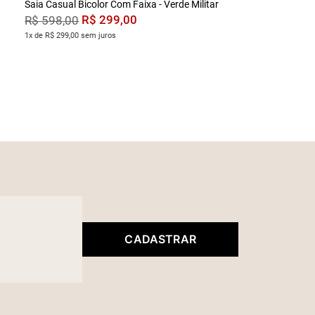
Saia Casual Bicolor Com Faixa - Verde Militar
R$
299
,
00
R$
598
,
00
1x de R$ 299,00 sem juros
CADASTRAR