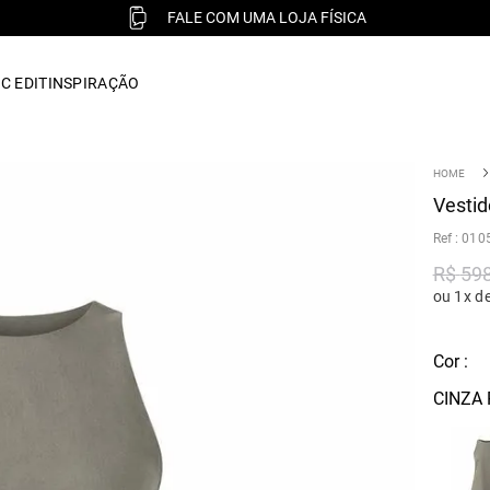
FALE COM UMA LOJA FÍSICA
C EDIT
INSPIRAÇÃO
Vestid
:
010
R$
59
ou 1x d
Cor :
CINZA 