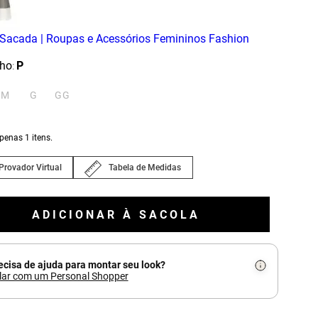
ho
P
:
M
G
GG
apenas
1
itens.
Provador Virtual
Tabela de Medidas
ADICIONAR À SACOLA
ecisa de ajuda para montar seu look?
lar com um Personal Shopper