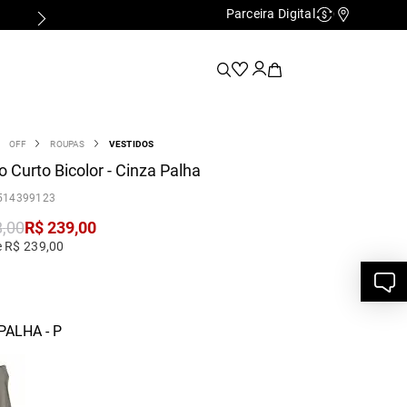
Parceira Digital
Cashback
Nossas Lo
OFF
ROUPAS
VESTIDOS
o Curto Bicolor - Cinza Palha
514399123
8
,
00
R$
239
,
00
e R$ 239,00
PALHA - P