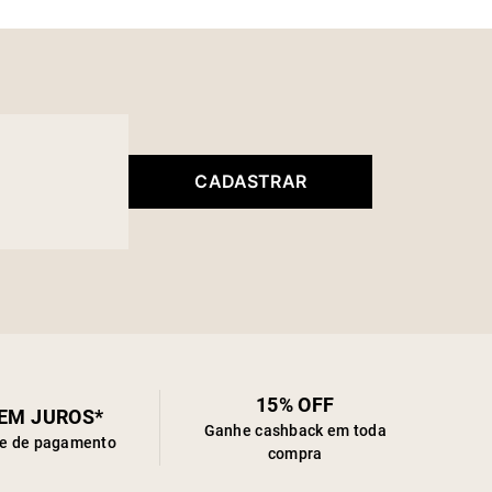
cuidar do seu produto
CADASTRAR
15% OFF
SEM JUROS*
Ganhe cashback em toda
de de pagamento
compra