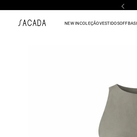
PARCELAMENTO EM ATÉ 10x SEM JUROS
1
º
vestido
NEW IN
COLEÇÃO
VESTIDOS
OFF
BASI
2
º
vestido midi
3
º
blusa
4
º
tricot
5
º
vestido longo
6
º
calca
7
º
macacão
8
º
saia
9
º
jeans
10
º
camisa