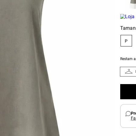
Taman
P
Restam 
Pr
Fa