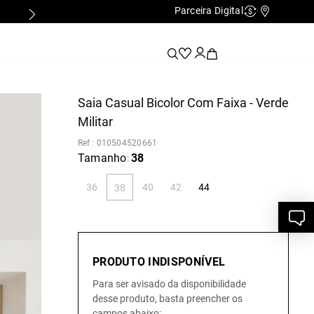
Parceira Digital
Cashback
Nossas Lo
Saia Casual Bicolor Com Faixa - Verde
Militar
:
010504520661
Tamanho
38
:
36
40
42
44
38
PRODUTO INDISPONÍVEL
Para ser avisado da disponibilidade
desse produto, basta preencher os
campos abaixo: