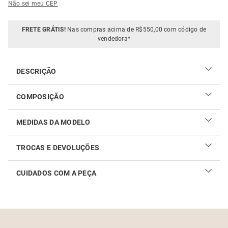
Não sei meu CEP
FRETE GRÁTIS!
Nas compras acima de R$550,00 com código de
vendedora*
DESCRIÇÃO
Estilosa, a Bata Ampla Casual é confeccionada em viscose
COMPOSIÇÃO
leve e fluida. Em comprimento regular, a peça apresenta
shape solto, mangas amplas longas e decote em "V"
100% viscose
valorizando o colo feminino. Aproveite para combinar com
MEDIDAS DA MODELO
peças e acessórios da coleção!
TROCAS E DEVOLUÇÕES
CUIDADOS COM A PEÇA
Realizar sua troca ou devolução é fácil. Confira maiores
informações no
link
Como cuidar do seu produto