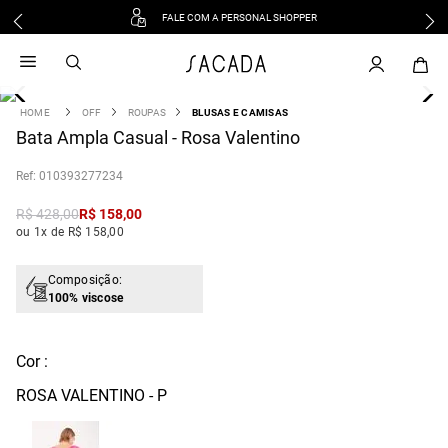
FALE COM A PERSONAL SHOPPER
1
º
vestido
2
º
vestido midi
3
º
blusa
OFF
ROUPAS
BLUSAS E CAMISAS
4
Bata Ampla Casual - Rosa Valentino
º
tricot
5
º
vestido longo
:
010393277234
6
º
calca
R$
428
,
00
R$
158
,
00
7
º
macacão
ou 1x de R$ 158,00
8
º
saia
9
º
jeans
Composição:
100% viscose
10
º
vestido curto
Cor :
ROSA VALENTINO - P