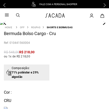
FALE COM A PERSONAL SHOPPER
1
º
vestido
2
º
vestido midi
3
º
blusa
OFF
ROUPAS
SHORTS E BERMUDAS
4
Bermuda Bolso Cargo - Cru
º
tricot
5
º
vestido longo
:
010441560004
6
º
calca
R$
548
,
00
R$
218
,
00
7
º
macacão
ou 1x de R$ 218,00
8
º
saia
9
º
jeans
Composição:
71% poliéster e 29%
10
º
vestido curto
algodão
Cor :
CRU