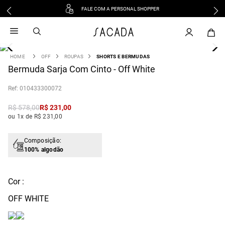
FALE COM A PERSONAL SHOPPER
1
º
vestido
2
º
vestido midi
3
º
blusa
OFF
ROUPAS
SHORTS E BERMUDAS
4
Bermuda Sarja Com Cinto - Off White
º
tricot
5
º
vestido longo
:
010433300072
6
º
calca
R$
578
,
00
R$
231
,
00
7
º
macacão
ou 1x de R$ 231,00
8
º
saia
9
º
jeans
Composição:
100% algodão
10
º
vestido curto
Cor :
OFF WHITE