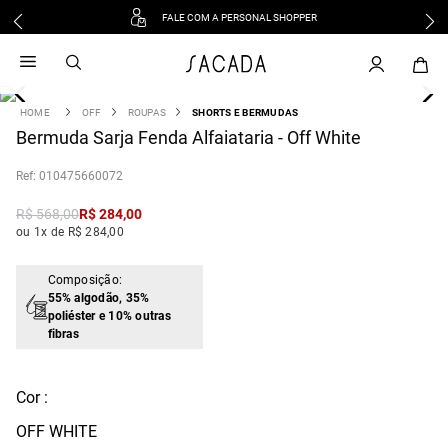
FALE COM A PERSONAL SHOPPER
1
º
vestido
2
º
vestido midi
3
º
blusa
OFF
ROUPAS
SHORTS E BERMUDAS
4
Bermuda Sarja Fenda Alfaiataria - Off White
º
tricot
5
º
vestido longo
:
010475660072
6
º
calca
R$
568
,
00
R$
284
,
00
7
º
macacão
ou 1x de R$ 284,00
8
º
saia
9
º
jeans
Composição:
55% algodão, 35%
10
º
vestido curto
poliéster e 10% outras
fibras
Cor :
OFF WHITE