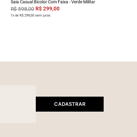
Saia Casual Bicolor Com Faixa - Verde Militar
R$
299
,
00
R$
598
,
00
1x de R$ 299,00 sem juros
CADASTRAR