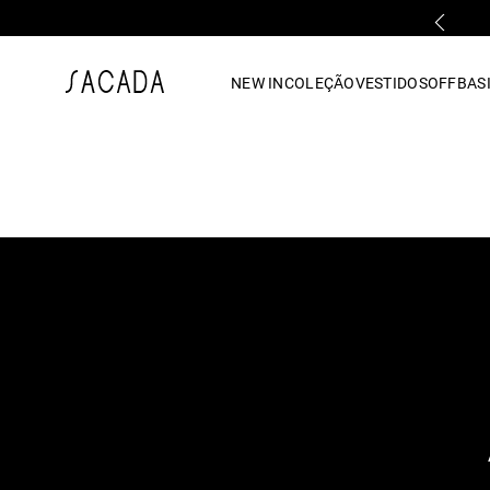
PRIMEIRA TROCA GRÁTIS*
1
º
vestido
NEW IN
COLEÇÃO
VESTIDOS
OFF
BASI
2
º
vestido midi
3
º
blusa
4
º
tricot
5
º
vestido longo
6
º
calca
7
º
macacão
8
º
saia
9
º
jeans
10
º
camisa