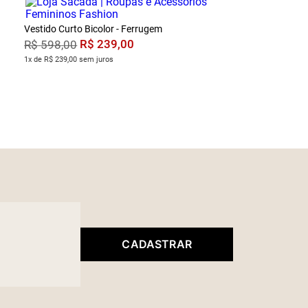
Vestido Curto Bicolor - Ferrugem
R$
239
,
00
R$
598
,
00
1x de R$ 239,00 sem juros
CADASTRAR