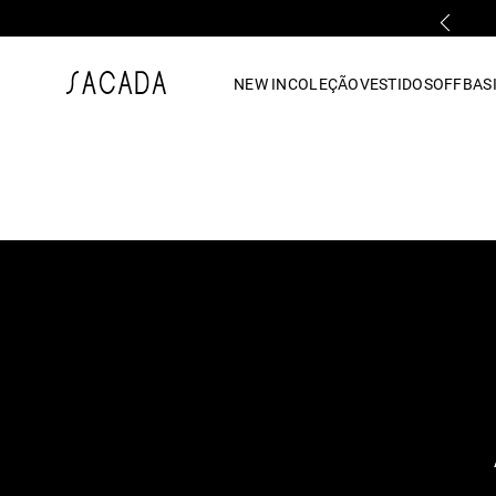
PARCELAMENTO EM ATÉ 10x SEM JUROS
1
º
vestido
NEW IN
COLEÇÃO
VESTIDOS
OFF
BASI
2
º
vestido midi
3
º
blusa
4
º
tricot
5
º
vestido longo
6
º
calca
7
º
macacão
8
º
saia
9
º
jeans
10
º
vestido curto