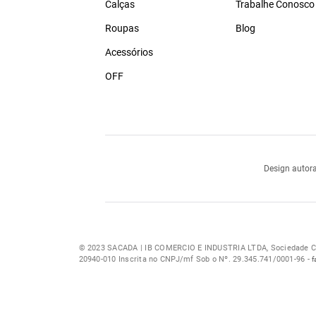
Calças
Trabalhe Conosco
Roupas
Blog
Acessórios
OFF
Design autora
© 2023 SACADA | IB COMERCIO E INDUSTRIA LTDA, Sociedade Com
20940-010 Inscrita no CNPJ/mf Sob o Nº. 29.345.741/0001-96 -
f