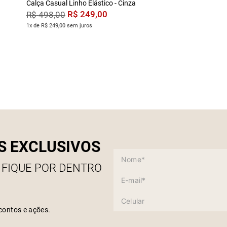
Calça Casual Linho Elástico - Cinza
R$
249
,
00
R$
498
,
00
1x de R$ 249,00 sem juros
S EXCLUSIVOS
 FIQUE POR DENTRO
contos e ações.