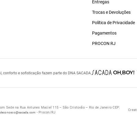
Entregas
Trocas e Devoluções
Política de Privacidade
Pagamentos
PROCON RJ
l, conforto e sofisticação fazem parte do DNA SACADA.
 Sede na Rua Antunes Maciel 115 – São Cristovão – Rio de Janeiro CEP:
Creat
- Procon/RJ
aleconosco@sacada.com