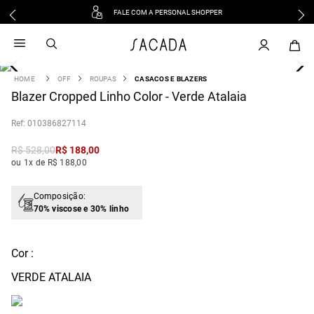
FALE COM A PERSONAL SHOPPER
1
º
vestido
2
º
vestido midi
3
º
blusa
OFF
ROUPAS
CASACOS E BLAZERS
4
Blazer Cropped Linho Color - Verde Atalaia
º
tricot
5
º
vestido longo
:
010386827114
6
º
calca
R$
528
,
00
R$
188
,
00
7
º
macacão
ou 1x de R$ 188,00
8
º
saia
9
º
jeans
Composição:
70% viscose e 30% linho
10
º
vestido curto
Cor :
VERDE ATALAIA