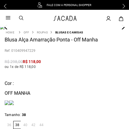
FALE COM A PERSONAL SHOPPER
1
º
vestido
2
º
vestido midi
3
º
blusa
OFF
ROUPAS
BLUSAS E CAMISAS
4
Blusa Alça Amarração Ponta - Off Manha
º
tricot
5
º
vestido longo
:
010409947229
6
º
calca
R$
298
,
00
R$
118
,
00
7
º
macacão
ou 1x de R$ 118,00
8
º
saia
9
º
jeans
Cor :
10
º
vestido curto
OFF MANHA
:
Tamanho
38
36
38
40
42
44