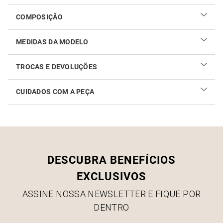
COMPOSIÇÃO
MEDIDAS DA MODELO
TROCAS E DEVOLUÇÕES
CUIDADOS COM A PEÇA
Realizar sua troca ou devolução é fácil. Confira maiores
informações no
link
Como cuidar do seu produto
DESCUBRA BENEFÍCIOS
EXCLUSIVOS
ASSINE NOSSA NEWSLETTER E FIQUE POR
DENTRO