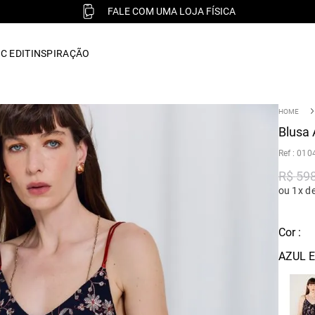
FALE COM UMA LOJA FÍSICA
C EDIT
INSPIRAÇÃO
Blusa 
:
010
R$
59
ou 1x d
Cor :
AZUL 