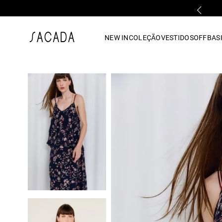
PARCELAMENTO EM ATÉ 10x SEM JUROS
1
º
vestido
NEW IN
COLEÇÃO
VESTIDOS
OFF
BASI
2
º
vestido midi
3
º
blusa
4
º
tricot
5
º
vestido longo
6
º
calca
7
º
macacão
8
º
saia
9
º
jeans
10
º
camisa