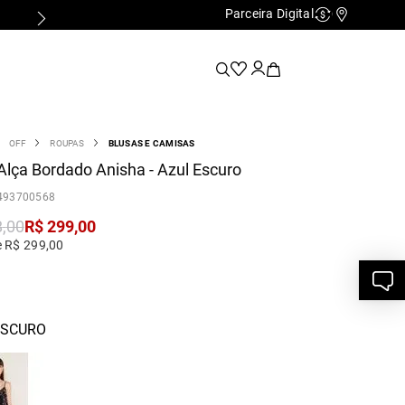
Parceira Digital
Cashback
Nossas Lo
OFF
ROUPAS
BLUSAS E CAMISAS
Alça Bordado Anisha - Azul Escuro
493700568
8
,
00
R$
299
,
00
e R$ 299,00
ESCURO