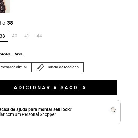
ho
38
:
40
42
44
38
apenas
1
itens.
Provador Virtual
Tabela de Medidas
ADICIONAR À SACOLA
ecisa de ajuda para montar seu look?
lar com um Personal Shopper