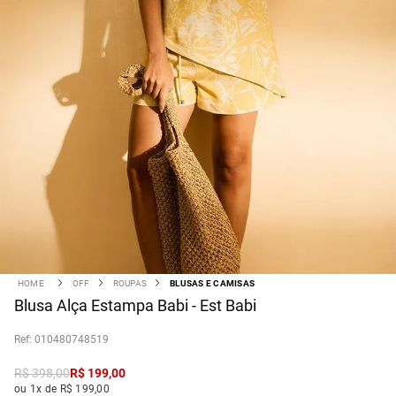
OFF
ROUPAS
BLUSAS E CAMISAS
Blusa Alça Estampa Babi - Est Babi
:
010480748519
R$
398
,
00
R$
199
,
00
ou 1x de R$ 199,00