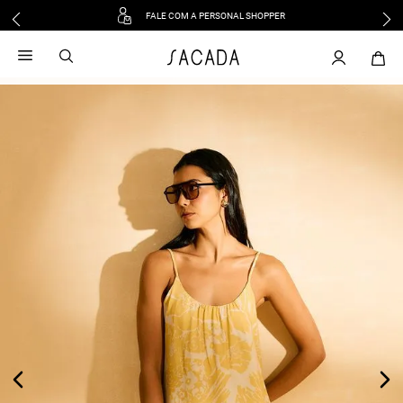
FALE COM A PERSONAL SHOPPER
1
º
vestido
2
º
vestido midi
3
º
blusa
4
º
vestido longo
5
º
tricot
6
º
calca
7
º
macacão
8
º
saia
9
º
jeans
10
º
vestido curto