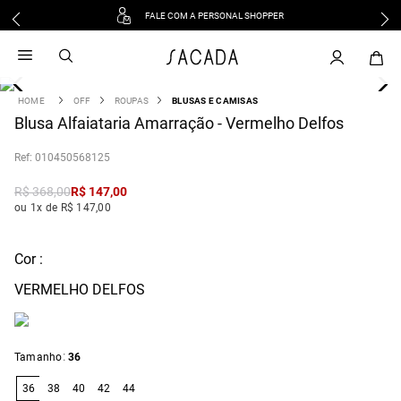
FALE COM A PERSONAL SHOPPER
1
º
vestido
2
º
vestido midi
3
º
blusa
OFF
ROUPAS
BLUSAS E CAMISAS
4
Blusa Alfaiataria Amarração - Vermelho Delfos
º
tricot
5
º
vestido longo
:
010450568125
6
º
calca
R$
368
,
00
R$
147
,
00
7
º
macacão
ou 1x de R$ 147,00
8
º
saia
9
º
jeans
Cor :
10
º
vestido curto
VERMELHO DELFOS
:
Tamanho
36
36
38
40
42
44