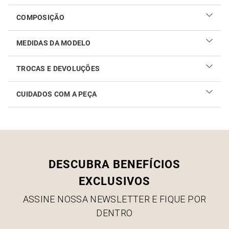
COMPOSIÇÃO
MEDIDAS DA MODELO
TROCAS E DEVOLUÇÕES
CUIDADOS COM A PEÇA
Realizar sua troca ou devolução é fácil. Confira maiores
informações no
link
Como cuidar do seu produto
DESCUBRA BENEFÍCIOS
EXCLUSIVOS
ASSINE NOSSA NEWSLETTER E FIQUE POR
DENTRO