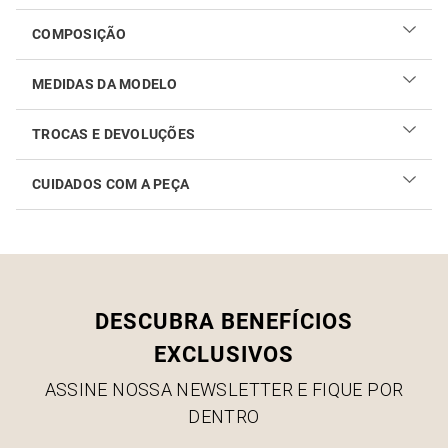
COMPOSIÇÃO
MEDIDAS DA MODELO
TROCAS E DEVOLUÇÕES
CUIDADOS COM A PEÇA
Realizar sua troca ou devolução é fácil. Confira maiores
informações no
link
Como cuidar do seu produto
DESCUBRA BENEFÍCIOS
EXCLUSIVOS
ASSINE NOSSA NEWSLETTER E FIQUE POR
DENTRO