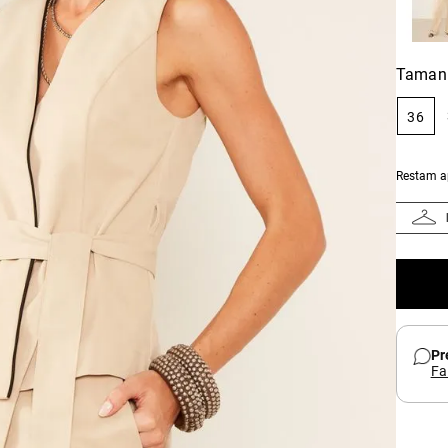
Taman
36
Restam 
Pr
Fa