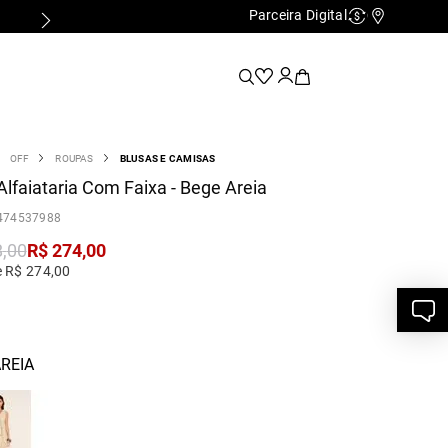
Parceira Digital
Cashback
Nossas Lo
OFF
ROUPAS
BLUSAS E CAMISAS
Alfaiataria Com Faixa - Bege Areia
474537988
8
,
00
R$
274
,
00
e R$ 274,00
REIA