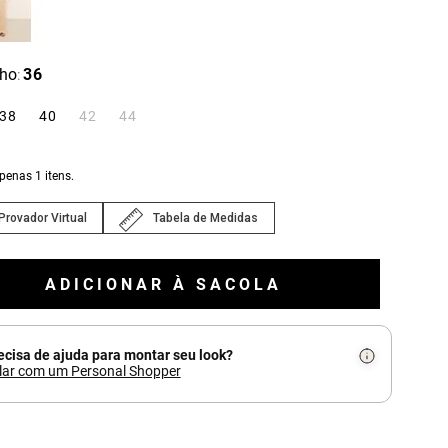
ho
36
:
38
40
42
44
apenas
1
itens.
Provador Virtual
Tabela de Medidas
ADICIONAR À SACOLA
ecisa de ajuda para montar seu look?
lar com um Personal Shopper