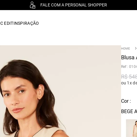
FALE COM A PERSONAL SHOPPER
C EDIT
INSPIRAÇÃO
Blusa 
:
010
R$
54
ou 1x d
Cor :
BEGE A