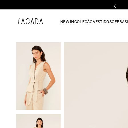
FALE COM UMA LOJA FÍSICA
1
º
vestido
NEW IN
COLEÇÃO
VESTIDOS
OFF
BASI
2
º
vestido midi
3
º
blusa
4
º
tricot
5
º
vestido longo
6
º
calca
7
º
macacão
8
º
saia
9
º
jeans
10
º
vestido curto