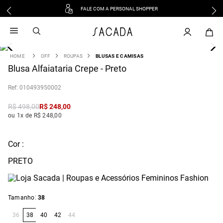
FALE COM A PERSONAL SHOPPER
1
º
vestido
2
º
vestido midi
3
º
blusa
OFF
ROUPAS
BLUSAS E CAMISAS
4
Blusa Alfaiataria Crepe - Preto
º
tricot
5
º
vestido longo
:
010493950002
6
º
calca
R$
498
,
00
R$
248
,
00
7
º
macacão
ou 1x de R$ 248,00
8
º
saia
9
º
jeans
Cor :
10
º
vestido curto
PRETO
:
Tamanho
38
36
38
40
42
44