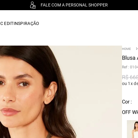
FALE COM A PERSONAL SHOPPER
C EDIT
INSPIRAÇÃO
Blusa 
:
010
R$
66
ou 1x d
Cor :
OFF W