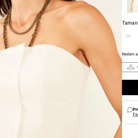
Taman
36
Restam 
Pr
Fa