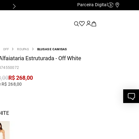
Parceira Digital
Cashback
Nossas Lo
OFF
ROUPAS
BLUSAS E CAMISAS
Alfaiataria Estruturada - Off White
474550072
8
,
00
R$
268
,
00
e R$ 268,00
HITE