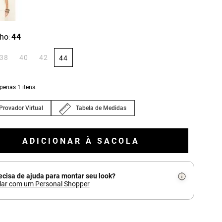
ho
44
:
38
40
42
44
apenas
1
itens.
Provador Virtual
Tabela de Medidas
ADICIONAR À SACOLA
ecisa de ajuda para montar seu look?
lar com um Personal Shopper