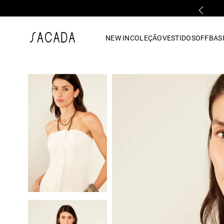
FALE COM UMA LOJA FÍSICA
1
º
vestido
NEW IN
COLEÇÃO
VESTIDOS
OFF
BASI
2
º
vestido midi
3
º
blusa
4
º
tricot
5
º
vestido longo
6
º
calca
7
º
macacão
8
º
saia
9
º
jeans
10
º
camisa