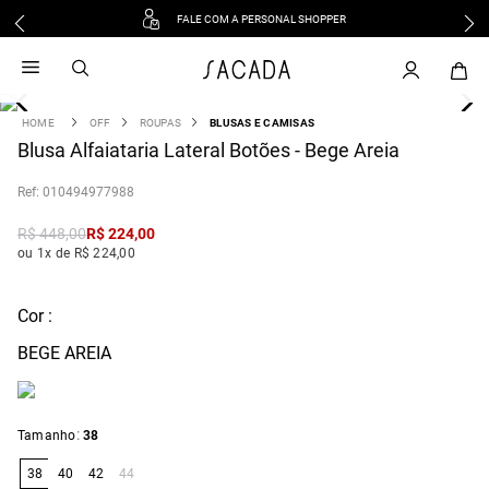
FALE COM A PERSONAL SHOPPER
1
º
vestido
2
º
vestido midi
3
º
blusa
OFF
ROUPAS
BLUSAS E CAMISAS
4
Blusa Alfaiataria Lateral Botões - Bege Areia
º
tricot
5
º
vestido longo
:
010494977988
6
º
calca
R$
448
,
00
R$
224
,
00
7
º
macacão
ou 1x de R$ 224,00
8
º
saia
9
º
jeans
Cor :
10
º
vestido curto
BEGE AREIA
:
Tamanho
38
38
40
42
44