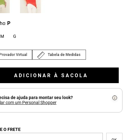
ho
P
:
M
G
Provador Virtual
Tabela de Medidas
ADICIONAR À SACOLA
ecisa de ajuda para montar seu look?
lar com um Personal Shopper
E O FRETE