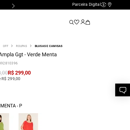
Parceira Digital
Cashback
Nossas Lo
OFF
ROUPAS
BLUSAS E CAMISAS
Ampla Ggt - Verde Menta
492810396
8
,
00
R$
299
,
00
e R$ 299,00
MENTA - P