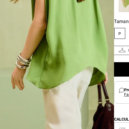
Taman
P
Pr
Fa
CALCUL