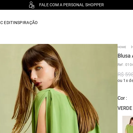
FALE COM A PERSONAL SHOPPER
C EDIT
INSPIRAÇÃO
Blusa 
:
010
R$
59
ou 1x d
Cor :
VERDE 