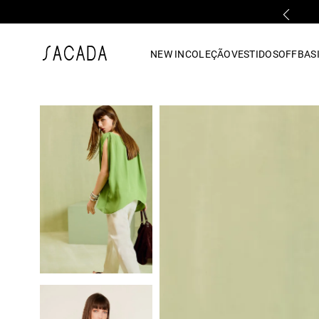
FALE COM UMA LOJA FÍSICA
1
º
vestido
NEW IN
COLEÇÃO
VESTIDOS
OFF
BASI
2
º
vestido midi
3
º
blusa
4
º
tricot
5
º
calca
6
º
vestido longo
7
º
macacão
8
º
saia
9
º
jeans
10
º
camisa