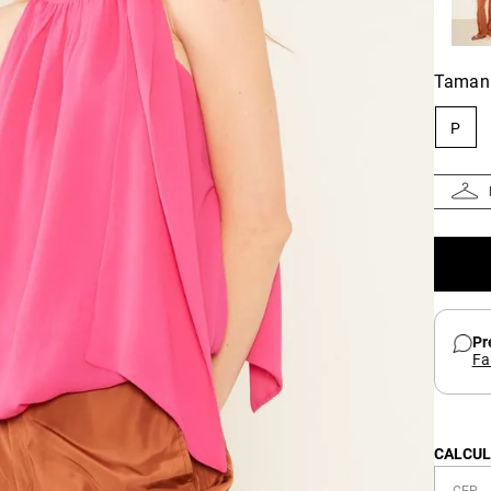
Taman
P
Pr
Fa
CALCUL