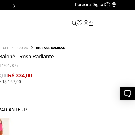
Parceira Digital
Cashback
Nossas Lo
OFF
ROUPAS
BLUSAS E CAMISAS
Balonê - Rosa Radiante
477047875
8
,
00
R$
334
,
00
e R$ 167,00
ADIANTE - P