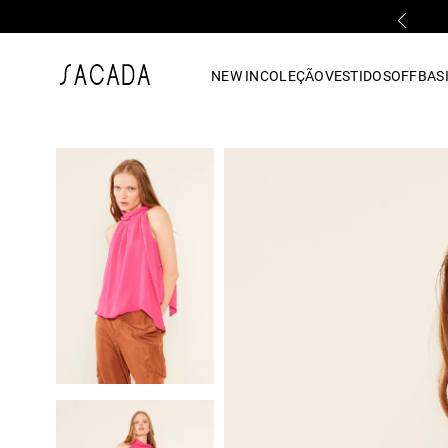
FALE COM UMA LOJA FÍSICA
1
º
vestido
NEW IN
COLEÇÃO
VESTIDOS
OFF
BASI
2
º
vestido midi
3
º
blusa
4
º
tricot
5
º
vestido longo
6
º
calca
7
º
macacão
8
º
saia
9
º
jeans
10
º
vestido curto