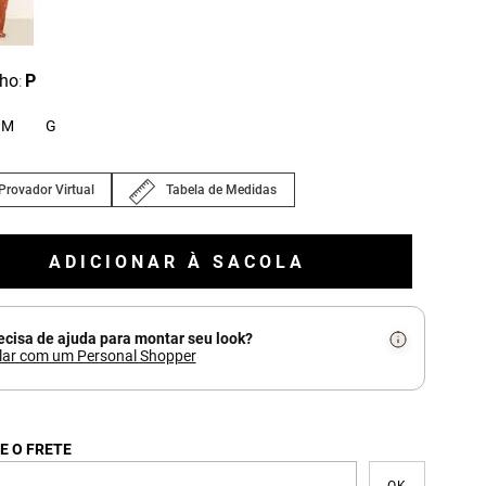
ho
P
:
M
G
Provador Virtual
Tabela de Medidas
ADICIONAR À SACOLA
ecisa de ajuda para montar seu look?
lar com um Personal Shopper
E O FRETE