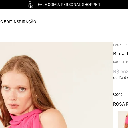
FALE COM A PERSONAL SHOPPER
C EDIT
INSPIRAÇÃO
Blusa 
:
010
R$
66
ou 2x d
Cor :
ROSA R