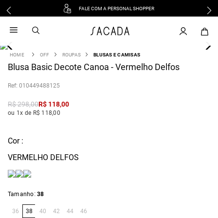
FALE COM A PERSONAL SHOPPER
1
º
vestido
2
º
vestido midi
3
º
blusa
OFF
ROUPAS
BLUSAS E CAMISAS
4
Blusa Basic Decote Canoa - Vermelho Delfos
º
tricot
5
º
vestido longo
:
010449488125
6
º
calca
R$
298
,
00
R$
118
,
00
7
º
macacão
ou 1x de R$ 118,00
8
º
saia
9
º
jeans
Cor :
10
º
vestido curto
VERMELHO DELFOS
:
Tamanho
38
36
38
40
42
44
46