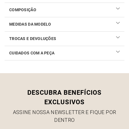
COMPOSIÇÃO
MEDIDAS DA MODELO
TROCAS E DEVOLUÇÕES
CUIDADOS COM A PEÇA
Realizar sua troca ou devolução é fácil. Confira maiores
informações no
link
Como cuidar do seu produto
DESCUBRA BENEFÍCIOS
EXCLUSIVOS
ASSINE NOSSA NEWSLETTER E FIQUE POR
DENTRO